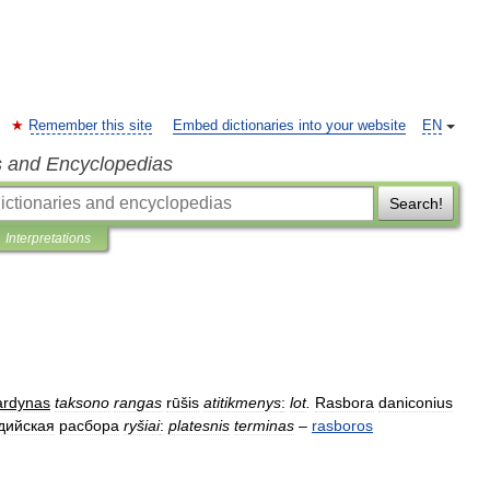
Remember this site
Embed dictionaries into your website
EN
s and Encyclopedias
Search!
Interpretations
ardynas
taksono
rangas
rūšis
atitikmenys
:
lot
.
Rasbora
daniconius
дийская
расбора
ryšiai
:
platesnis
terminas
–
rasboros