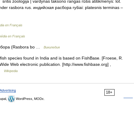
sritis zoologija | vardynas taksono rangas rūšis atitikmenys: lot.
nder rasbora rus. индийская расбора ryšiai: platesnis terminas –
dia en Français
pédia en Français
сбора (Rasbora bo …
Википедия
e fish species found in India and is based on FishBase. [Froese, R.
ide Web electronic publication. [http://www.fishbase.org] ,
 …
Wikipedia
Advertising
18+
upal,
WordPress, MODx.