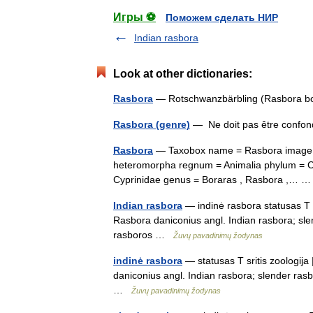
Игры ⚽
Поможем сделать НИР
Indian rasbora
Look at other dictionaries:
Rasbora
— Rotschwanzbärbling (Rasbora b
Rasbora (genre)
— Ne doit pas être confo
Rasbora
— Taxobox name = Rasbora image wi
heteromorpha regnum = Animalia phylum = Cho
Cyprinidae genus = Boraras , Rasbora ,…
Indian rasbora
— indinė rasbora statusas T sr
Rasbora daniconius angl. Indian rasbora; sle
rasboros …
Žuvų pavadinimų žodynas
indinė rasbora
— statusas T sritis zoologija
daniconius angl. Indian rasbora; slender ras
…
Žuvų pavadinimų žodynas