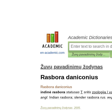
Academic Dictionarie
en-academic.com
Žuvų pavadinimų žodynas
Žuvų pavadinimų žodynas
Rasbora daniconius
Rasbora
daniconius
indinė
rasbora
statusas
T
sritis
zoologija
|
v
angl
.
Indian
rasbora
;
slender
rasbora
rus
.
ин
Žuvų
pavadinimų
žodynas
.
2005
.