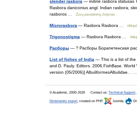
slender rasbora
— indinė rasbora statusas T 
Rasbora daniconius angl. Indian rasbora; sle
rasboros …
Žuvų pavadinimų žodynas
Microrasbora
— Rasbora Rasbora …
Wikipé
Trigonostigma
— Rasbora Rasbora …
Wiki
Расборы
— ? Расборы Борапетенская ра
List of fishes of India
— This is a list of th
and D. Pauly. Editors. 2006.FishBase. World W
version (05/2006)] AlbuliformesAlbulidae…
© Academic, 2000-2026
Contact us:
Technical Support
,
Dictionaries export
, created on PHP,
Joomla,
Dr