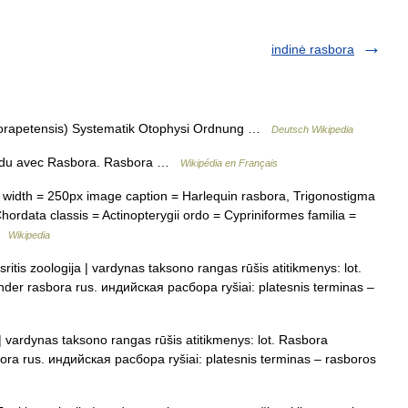
indinė rasbora
orapetensis) Systematik Otophysi Ordnung …
Deutsch Wikipedia
ndu avec Rasbora. Rasbora …
Wikipédia en Français
dth = 250px image caption = Harlequin rasbora, Trigonostigma
rdata classis = Actinopterygii ordo = Cypriniformes familia =
 …
Wikipedia
itis zoologija | vardynas taksono rangas rūšis atitikmenys: lot.
nder rasbora rus. индийская расбора ryšiai: platesnis terminas –
 | vardynas taksono rangas rūšis atitikmenys: lot. Rasbora
bora rus. индийская расбора ryšiai: platesnis terminas – rasboros